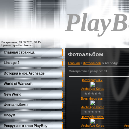
PlayB
Воскресенье, 09.08.2026, 08:15
Приветствую Вас
Гость
Главная страница
Фотоальбом
Lineage 2
Главная
»
Фотоальбом
» ArcheAge
Фотографий в разделе
:
31
История мира Archeage
Фотография 7
World of Warcraft
ArcheAge Korea
New World
Боты фермеры
Фотоальбомы
ArcheAge Korea
Форум
Настройки чата
Рекрутинг в клан PlayBoy
ArcheAge Korea
Ar