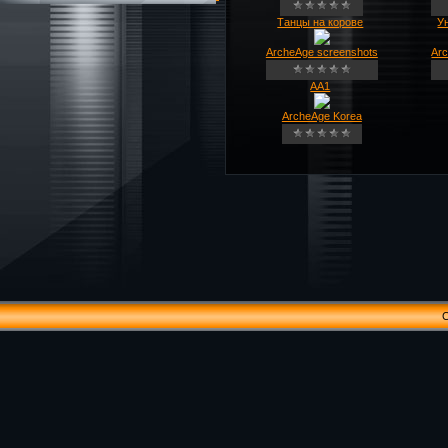
Танцы на корове
У
ArcheAge screenshots
Ar
AA1
ArcheAge Korea
C