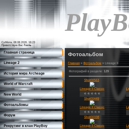
PlayB
Суббота, 08.08.2026, 16:23
Приветствую Вас
Гость
Главная страница
Фотоальбом
Lineage 2
Главная
»
Фотоальбом
» Lineage II
Фотографий в разделе
:
129
История мира Archeage
Shot00563
World of Warcraft
Lineage II Classic
Li
New World
Shot00449
Фотоальбомы
Lineage II Classic
Li
Форум
Shot00338
Рекрутинг в клан PlayBoy
Lineage II Classic
Li