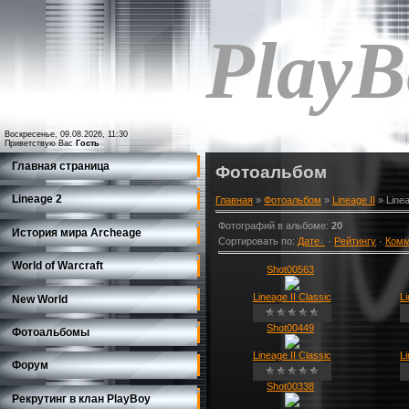
PlayB
Воскресенье, 09.08.2026, 11:30
Приветствую Вас
Гость
Главная страница
Фотоальбом
Lineage 2
Главная
»
Фотоальбом
»
Lineage II
» Linea
Фотографий в альбоме
:
20
История мира Archeage
Сортировать по
:
Дате
·
Рейтингу
·
Комм
World of Warcraft
Shot00563
Lineage II Classic
Li
New World
Shot00449
Фотоальбомы
Lineage II Classic
Li
Форум
Shot00338
Рекрутинг в клан PlayBoy