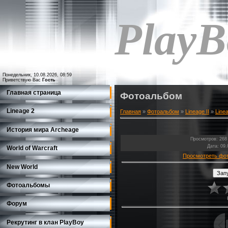
PlayB
Понедельник, 10.08.2026, 08:59
Приветствую Вас
Гость
Главная страница
Фотоальбом
Lineage 2
Главная
»
Фотоальбом
»
Lineage II
»
Linea
История мира Archeage
Просмотров
: 268
Дата
: 09
World of Warcraft
Просмотреть фо
New World
Фотоальбомы
Форум
Рекрутинг в клан PlayBoy