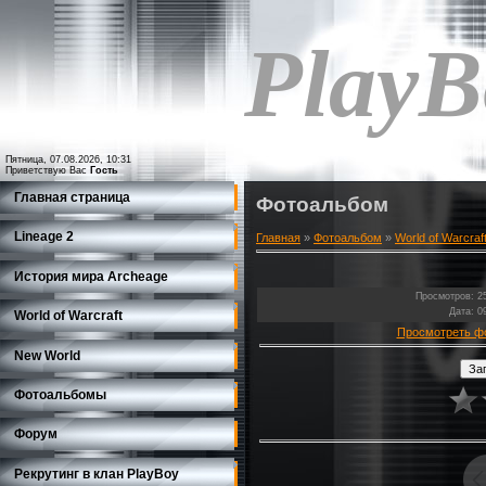
PlayB
Пятница, 07.08.2026, 10:31
Приветствую Вас
Гость
Главная страница
Фотоальбом
Lineage 2
Главная
»
Фотоальбом
»
World of Warcraf
История мира Archeage
Просмотров
: 2
Дата
: 0
World of Warcraft
Просмотреть ф
New World
Фотоальбомы
Форум
Рекрутинг в клан PlayBoy