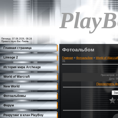
PlayB
Пятница, 07.08.2026, 08:24
Приветствую Вас
Гость
Главная страница
Фотоальбом
Lineage 2
Главная
»
Фотоальбом
»
World of Warcraf
31
История мира Archeage
Просмотров
: 2
World of Warcraft
Дата
: 0
Просмотреть ф
New World
Фотоальбомы
Форум
Рекрутинг в клан PlayBoy