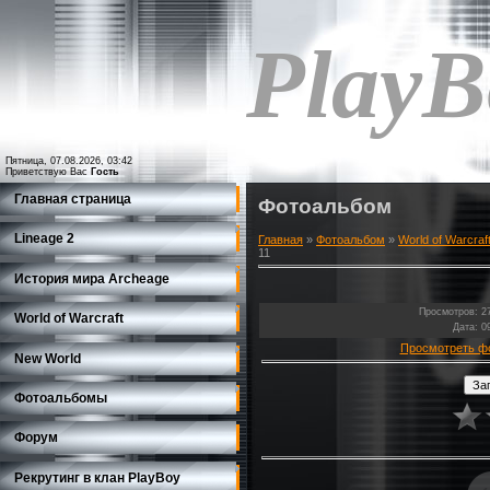
PlayB
Пятница, 07.08.2026, 03:42
Приветствую Вас
Гость
Главная страница
Фотоальбом
Lineage 2
Главная
»
Фотоальбом
»
World of Warcraf
11
История мира Archeage
Просмотров
: 2
World of Warcraft
Дата
: 0
Просмотреть ф
New World
Фотоальбомы
Форум
Рекрутинг в клан PlayBoy