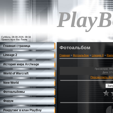
PlayB
Суббота, 08.08.2026, 08:34
Приветствую Вас
Гость
Главная страница
Фотоальбом
Lineage 2
Главная
»
Фотоальбом
»
Lineage II
»
Rams
История мира Archeage
Просмотров
: 995
Дата
: 17
World of Warcraft
Просмотреть фо
New World
Фотоальбомы
Форум
Рекрутинг в клан PlayBoy