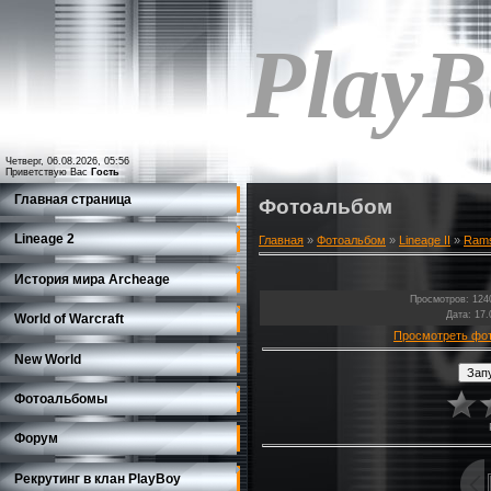
PlayB
Четверг, 06.08.2026, 05:56
Приветствую Вас
Гость
Главная страница
Фотоальбом
Lineage 2
Главная
»
Фотоальбом
»
Lineage II
»
Rams
История мира Archeage
Просмотров
: 124
Дата
: 17
World of Warcraft
Просмотреть фо
New World
Фотоальбомы
Форум
Рекрутинг в клан PlayBoy